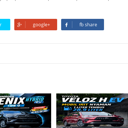
r
google+
fb share