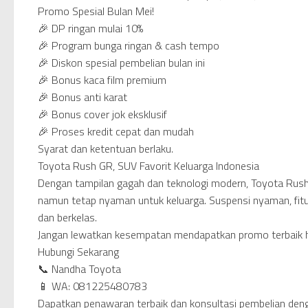
Promo Spesial Bulan Mei!
🎉 DP ringan mulai 10%
🎉 Program bunga ringan & cash tempo
🎉 Diskon spesial pembelian bulan ini
🎉 Bonus kaca film premium
🎉 Bonus anti karat
🎉 Bonus cover jok eksklusif
🎉 Proses kredit cepat dan mudah
Syarat dan ketentuan berlaku.
Toyota Rush GR, SUV Favorit Keluarga Indonesia
Dengan tampilan gagah dan teknologi modern, Toyota Rush 
namun tetap nyaman untuk keluarga. Suspensi nyaman, fitur
dan berkelas.
Jangan lewatkan kesempatan mendapatkan promo terbaik ha
Hubungi Sekarang
📞 Nandha Toyota
📱 WA: 081225480783
Dapatkan penawaran terbaik dan konsultasi pembelian den