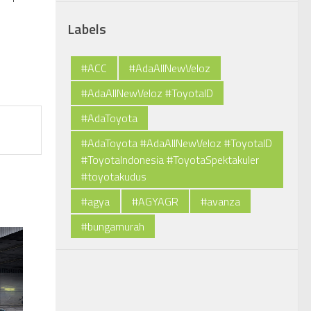
Labels
#ACC
#AdaAllNewVeloz
#AdaAllNewVeloz #ToyotaID
#AdaToyota
#AdaToyota #AdaAllNewVeloz #ToyotaID
#ToyotaIndonesia #ToyotaSpektakuler
#toyotakudus
#agya
#AGYAGR
#avanza
#bungamurah