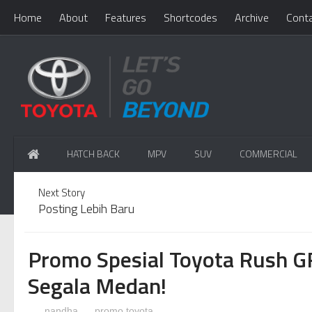
Home
About
Features
Shortcodes
Archive
Cont
HATCH BACK
MPV
SUV
COMMERCIAL
Next Story
Posting Lebih Baru
Promo Spesial Toyota Rush GR
Segala Medan!
nandha
promo toyota