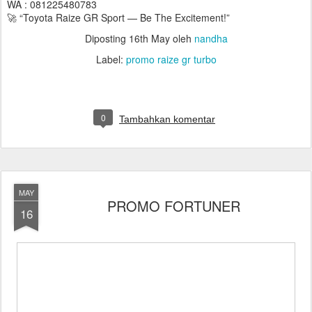
WA : 081225480783
🚀 “Toyota Raize GR Sport — Be The Excitement!”
Diposting
16th May
oleh
nandha
Label:
promo raize gr turbo
0
Tambahkan komentar
MAY
PROMO FORTUNER
16