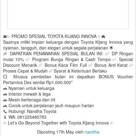
🚘✨ PROMO SPESIAL TOYOTA KIJANG INNOVA ✨🚘
Saatnya miliki impian keluarga dengan Toyota Kijang Innova yang
nyaman, tangguh, dan elegan untuk segala perjalanan 🌟
🎉 DAPATKAN PENAWARAN SPESIAL BULAN INI: ✅ DP Ringan
mulai 10% ✅ Program Bunga Ringan & Cash Tempo ✅ Special
Discount Menarik ✅ Bonus Kaca Film Full ✅ Bonus Anti Karat ✅
Proses Cepat & Mudah ✅ Syarat & Ketentuan Berlaku
💥 Khusus pembelian bulan ini dapatkan BONUS Voucher
Pertamina Dex senilai Rp1.000.000*
🚗 Nyaman untuk keluarga
🚗 Interior mewah & lega
🚗 Mesin bertenaga dan irit
🚗 Cocok untuk perjalanan jauh maupun harian
📞 Hubungi: Nandha Toyota
📱 WA: 081225480783
✨ Let’s Go Beyond Together with Toyota Kijang Innova ✨
Diposting
17th May
oleh
nandha