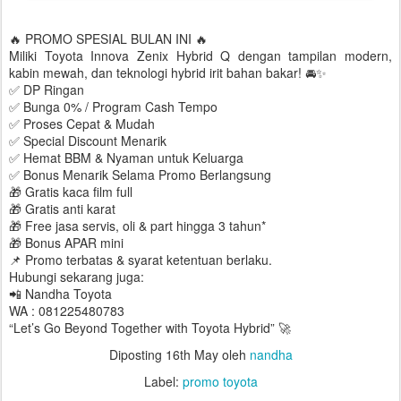
🔥 PROMO SPESIAL BULAN INI 🔥
Miliki Toyota Innova Zenix Hybrid Q dengan tampilan modern,
kabin mewah, dan teknologi hybrid irit bahan bakar! 🚘✨
✅ DP Ringan
✅ Bunga 0% / Program Cash Tempo
✅ Proses Cepat & Mudah
✅ Special Discount Menarik
✅ Hemat BBM & Nyaman untuk Keluarga
✅ Bonus Menarik Selama Promo Berlangsung
🎁 Gratis kaca film full
🎁 Gratis anti karat
🎁 Free jasa servis, oli & part hingga 3 tahun*
🎁 Bonus APAR mini
📌 Promo terbatas & syarat ketentuan berlaku.
Hubungi sekarang juga:
📲 Nandha Toyota
WA : 081225480783
“Let’s Go Beyond Together with Toyota Hybrid” 🚀
Diposting
16th May
oleh
nandha
Label:
promo toyota