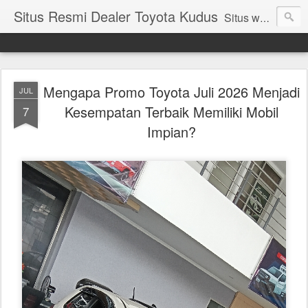
Situs Resmi Dealer Toyota Kudus
Situs web Resmi Dealer Toyota Kudus, Toyota Pati,Toyota Demak, Toyota Jepara, Toyota Purwodadi, Informasi,Spesifikasi,Daftar Harga Terbaru Mobil Toyota, Agya, Calya, Avanza, Innova, Nav1, Sienta, Yaris, Etios, Rush, Fortuner, Land Cruiser, Altis,Vios, Camry, Alphard, Velfire, Hilux, Hiace, Dyna, FT86, Promo dan Event Toyota, Paket DP Angsuran bunga Ringan, kudus, sedan, mpv, suv, mobil toyota termurah
Mengapa Promo Toyota Juli 2026 Menjadi
JUL
Kesempatan Terbaik Memiliki Mobil
7
Impian?