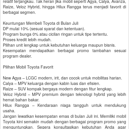
relatif terjangkau. Tak heran jika mobil seperti Agya, Calya, Avanza,
Raize, Veloz Hybrid, hingga Hilux Rangga terus menjadi favorit di
berbagai segmen.
Keuntungan Membeli Toyota di Bulan Juli
DP mulai 10% (sesuai syarat dan ketentuan).
Program bunga 0% atau cicilan ringan untuk tipe tertentu.
Proses kredit lebih mudah.
Pilihan unit lengkap untuk kebutuhan keluarga maupun bisnis.
Kesempatan mendapatkan berbagai promo tambahan sesuai
program dealer.
Pilihan Mobil Toyota Favorit
New Agya – LCGC modern, irit, dan cocok untuk mobilitas harian.
Calya – MPV keluarga dengan kabin luas dan efisien.
Raize – SUV kompak bergaya modern dengan fitur lengkap.
Veloz Hybrid – MPV premium dengan teknologi hybrid yang lebih
hemat bahan bakar.
Hilux Rangga – Kendaraan niaga tangguh untuk mendukung
usaha.
Jangan lewatkan kesempatan emas di bulan Juli ini. Memiliki mobil
Toyota kini semakin mudah dengan berbagai program promo yang
menguntungkan. Segera konsultasikan kebutuhan Anda agar