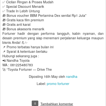
✅ Cicilan Ringan & Proses Mudah
✅ Special Discount Menarik
✅ Trade In Lebih Untung
🎁 Bonus voucher BBM Pertamina Dex senilai Rp1 Juta*
🎁 Gratis kaca film premium
🎁 Gratis anti karat
🎁 Bonus aksesoris menarik
Fortuner hadir dengan performa tangguh, kabin nyaman, dan
desain premium yang siap menemani perjalanan keluarga maupun
bisnis Anda! 💪✨
📌 Promo terbatas hanya bulan ini
📌 Syarat & ketentuan berlaku
Hubungi sekarang juga :
📲 Nandha Toyota
WA : 081225480783
🚀 “Toyota Fortuner — Drive The
Diposting
16th May
oleh
nandha
Label:
promo fortuner
0
Tambahkan komentar