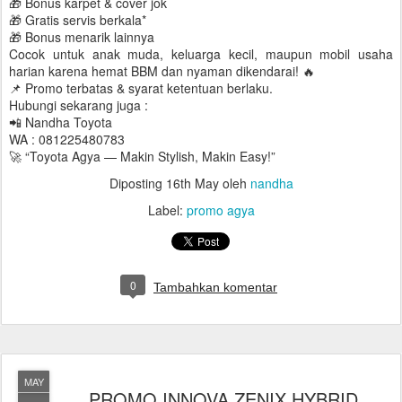
🎁 Bonus karpet & cover jok
🎁 Gratis servis berkala*
🎁 Bonus menarik lainnya
Cocok untuk anak muda, keluarga kecil, maupun mobil usaha
harian karena hemat BBM dan nyaman dikendarai! 🔥
📌 Promo terbatas & syarat ketentuan berlaku.
Hubungi sekarang juga :
📲 Nandha Toyota
WA : 081225480783
🚀 “Toyota Agya — Makin Stylish, Makin Easy!”
Diposting
16th May
oleh
nandha
Label:
promo agya
0
Tambahkan komentar
MAY
PROMO INNOVA ZENIX HYBRID