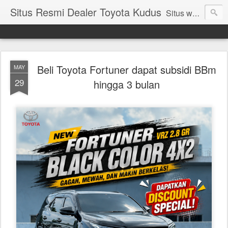
Situs Resmi Dealer Toyota Kudus
Situs web Resmi Dealer Toyota Kudus, Toyota Pati,Toyota Demak, Toyota Jepara, Toyota Purwodadi, Informasi,Spesifikasi,Daftar Harga Terbaru Mobil Toyota, Agya, Calya, Avanza, Innova, Nav1, Sienta, Yaris, Etios, Rush, Fortuner, Land Cruiser, Altis,Vios, Camry, Alphard, Velfire, Hilux, Hiace, Dyna, FT86, Promo dan Event Toyota, Paket DP Angsuran bunga Ringan, kudus, sedan, mpv, suv, mobil toyota termurah
Beli Toyota Fortuner dapat subsidi BBm
MAY
29
hingga 3 bulan