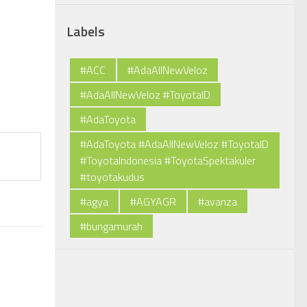
Labels
#ACC
#AdaAllNewVeloz
#AdaAllNewVeloz #ToyotaID
#AdaToyota
#AdaToyota #AdaAllNewVeloz #ToyotaID
#ToyotaIndonesia #ToyotaSpektakuler
#toyotakudus
#agya
#AGYAGR
#avanza
#bungamurah