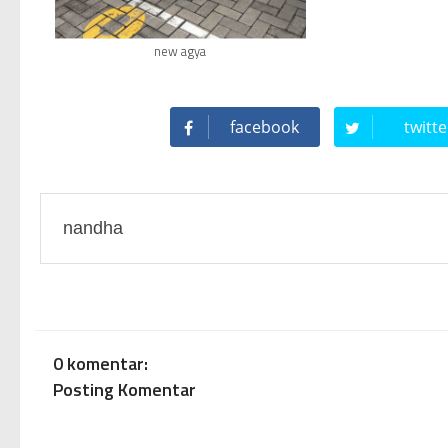
new agya
facebook
twitte
nandha
0 komentar:
Posting Komentar