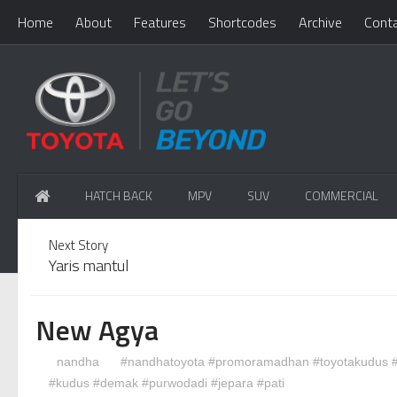
Home
About
Features
Shortcodes
Archive
Cont
HATCH BACK
MPV
SUV
COMMERCIAL
Next Story
Yaris mantul
New Agya
nandha
#nandhatoyota #promoramadhan #toyotakudus #t
#kudus #demak #purwodadi #jepara #pati