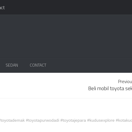
act
SEDAN
CONTACT
Previou
Beli mobil toyota s
oyotademak #toyotapurwodadi #toyotajepara #kudusexplore #kotaku